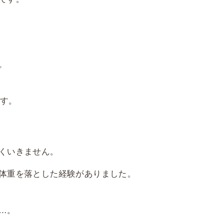
。
ます。
くいきません。
体重を落とした経験がありました。
…。